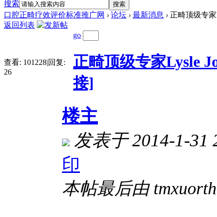
搜索
搜索
口腔正畸疗效评价标准推广网
›
论坛
›
最新消息
›
正畸顶级专家Ly
返回列表
go
正畸顶级专家Lysle 
查看:
101228
|
回复:
26
接]
楼主
发表于 2014-1-31 
印
本帖最后由 tmxuortho 