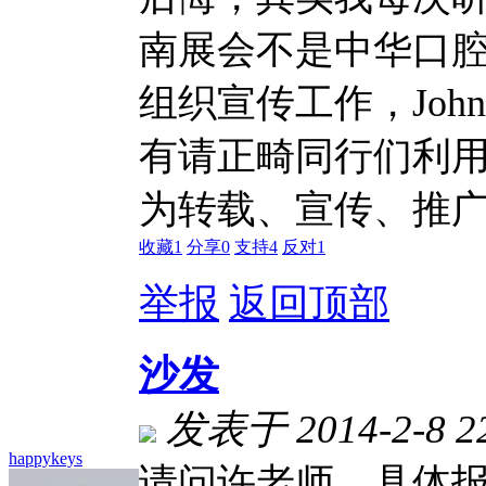
南展会不是中华口
组织宣传工作，Joh
有请正畸同行们利
为转载、宣传、推
收藏
1
分享
0
支持
4
反对
1
举报
返回顶部
沙发
发表于 2014-2-8 2
happykeys
请问许老师，具体