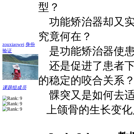
型？
功能矫治器却又实实
究竟何在？
zouxiaowei
身份
是功能矫治器使患
验证
还是促进了患者下
的稳定的咬合关系
课题组成员
髁突又是如何去适
上颌骨的生长变化