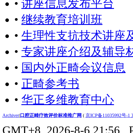
•
讲座信息发布平台
•
继续教育培训班
•
生理性支抗技术讲座
•
专家讲座介绍及辅导
•
国内外正畸会议信息
•
正畸参考书
•
华正多维教育中心
Archiver
|
口腔正畸疗效评价标准推广网
(
京ICP备11035992号-1
GMT+8, 2026-8-6 21:56
, 